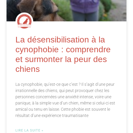
La désensibilisation à la
cynophobie : comprendre
et surmonter la peur des
chiens
La cynophobie, qu’est-ce que c’est ? Il s’agit d’une peur
irrationnelle des chiens, qui peut provoquer chez les
personnes concernées une anxiété intense, voire une
panique, à la simple vue d’un chien, même si celui-ci est
amical ou tenu en laisse. Cette phobie est souvent le
résultat d’une expérience traumatisante
LIRE LA SUITE »