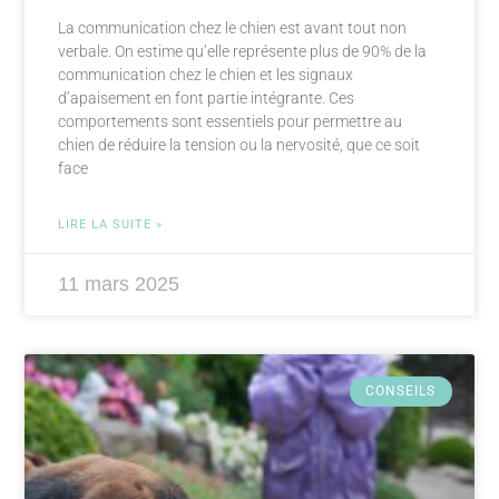
La communication chez le chien est avant tout non
verbale. On estime qu’elle représente plus de 90% de la
communication chez le chien et les signaux
d’apaisement en font partie intégrante. Ces
comportements sont essentiels pour permettre au
chien de réduire la tension ou la nervosité, que ce soit
face
LIRE LA SUITE »
11 mars 2025
CONSEILS